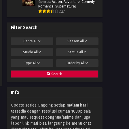
Genres
:
Action
,
Adventure
,
Comedy
,
Episode 34 Subtitle Indonesia
Romance
,
Supernatural
Eps 34 - November 2, 2022
7.27
Swallowed Star Season 2
Episode 33 Subtitle Indonesia
Filter Search
Eps 33 - October 26, 2022
Genre
All
Season
All
Swallowed Star Season 2
Episode 32 Subtitle Indonesia
Studio
All
Status
All
Eps 32 - October 19, 2022
Type
All
Order by
All
Swallowed Star Season 2
Episode 31 Subtitle Indonesia
Search
Eps 31 - October 12, 2022
Swallowed Star Season 2
Info
Episode 30 Subtitle Indonesia
Eps 30 - October 7, 2022
Update series Ongoing setiap
malam hari
,
tersedia dengan resolusi cuman 1080p saja,
Swallowed Star Season 2
Episode 29 Subtitle Indonesia
yang mau request donghua/anime dan juga
lapor link mati bisa langsung ke menu chat
Eps 29 - October 1, 2022