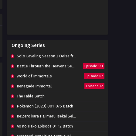
Eps 51 - March 1, 2023
Swallowed Star Season 2
Episode 50 Subtitle Indonesia
Eps 50 - February 22, 2023
Swallowed Star Season 2
Ongoing Series
Episode 49 Subtitle Indonesia
Eps 49 - February 15, 2023
Solo Leveling Season 2 (Arise from the Shadow)
Swallowed Star Season 2
Battle Through the Heavens Season 5
Episode 131
Episode 48 Subtitle Indonesia
World of Immortals
Episode 07
Eps 48 - February 8, 2023
Renegade Immortal
Episode 72
Swallowed Star Season 2
Episode 47 Subtitle Indonesia
The Fable Batch
Eps 47 - February 3, 2023
Pokemon (2023) 001-075 Batch
Swallowed Star Season 2
Re:Zero kara Hajimeru Isekai Seikatsu Season 3 Episode 01-08 Batch
Episode 46 Subtitle Indonesia
Eps 46 - February 3, 2023
Ao no Hako Episode 01-12 Batch