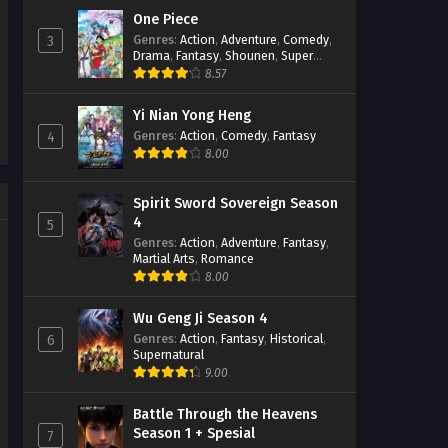
One Piece
Swallowed Star Season 2
Genres
:
Action
,
Adventure
,
Comedy
,
3
Episode 39 Subtitle Indonesia
Drama
,
Fantasy
,
Shounen
,
Super
Power
8.57
Eps 39 - December 7, 2022
Yi Nian Yong Heng
Swallowed Star Season 2
Episode 38 Subtitle Indonesia
Genres
:
Action
,
Comedy
,
Fantasy
4
8.00
Eps 38 - November 30, 2022
Swallowed Star Season 2
Spirit Sword Sovereign Season
Episode 37 Subtitle Indonesia
4
5
Eps 37 - November 22, 2022
Genres
:
Action
,
Adventure
,
Fantasy
,
Martial Arts
,
Romance
8.00
Swallowed Star Season 2
Episode 36 Subtitle Indonesia
Eps 36 - November 16, 2022
Wu Geng Ji Season 4
Genres
:
Action
,
Fantasy
,
Historical
,
6
Supernatural
Swallowed Star Season 2
9.00
Episode 35 Subtitle Indonesia
Eps 35 - November 10, 2022
Battle Through the Heavens
Season 1 + Spesial
7
Swallowed Star Season 2