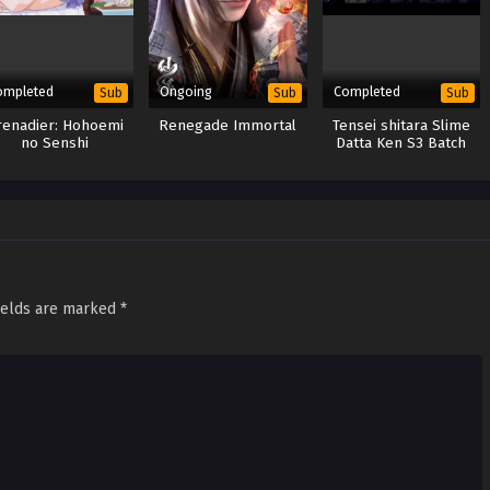
ompleted
Ongoing
Completed
Sub
Sub
Sub
renadier: Hohoemi
Renegade Immortal
Tensei shitara Slime
no Senshi
Datta Ken S3 Batch
ields are marked
*