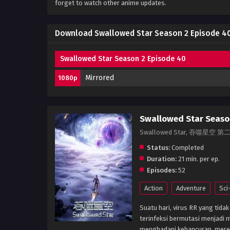
forget to watch other anime updates.
Download Swallowed Star Season 2 Episode 40
Swallowed Star Season 2 Episode 40
Mirrored
1080p
Swallowed Star Seaso
Swallowed Star, 吞噬星空 第
Status:
Completed
Duration:
21 min. per ep.
Episodes:
52
Action
Adventure
Sci
Suatu hari, virus RR yang tid
terinfeksi bermutasi menjadi
menghadapi kehancuran, mere