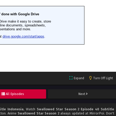
Expand
Turn Off Light
All Episodes
Next
itle Indonesia
, Watch
Swallowed Star Season 2 Episode 40 Subtitle
utton. Anime
Swallowed Star Season 2
always updated at MirrorPoi. Don't