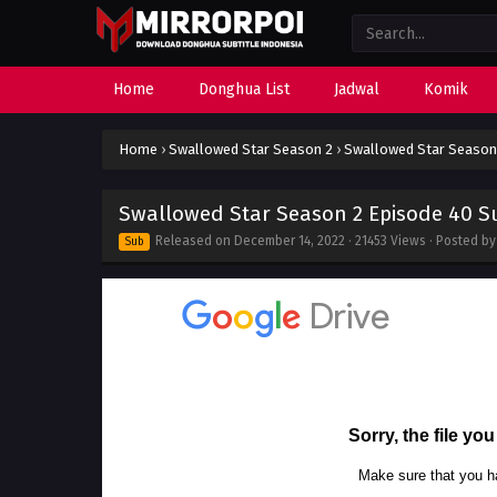
Home
Donghua List
Jadwal
Komik
Home
›
Swallowed Star Season 2
›
Swallowed Star Season 
Swallowed Star Season 2 Episode 40 Su
Released on
December 14, 2022
· 21453 Views · Posted b
Sub