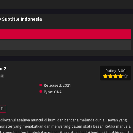
 Subtitle Indonesia
n 2
Rating 8.00
二季
Released:
2021
Type:
ONA
-Fi
ak diketahui asalnya muncul di bumi dan bencana melanda dunia. Hewan yang
 monster yang menakutkan dan menyerang dalam skala besar. Ketika manusia
ka membangun tembok dan mendirikan kota sebagai benteng terakhir umat