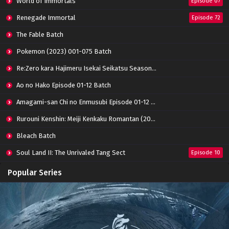
World of Immortals
Eps 46 - February 3, 2023
Episode 07
Renegade Immortal
Episode 72
Swallowed Star Season 2 Episode 45 Subtitle
Indonesia
The Fable Batch
Eps 45 - January 18, 2023
Pokemon (2023) 001-075 Batch
Swallowed Star Season 2 Episode 44
Re:Zero kara Hajimeru Isekai Seikatsu Season 3 Episode 01-08 Batch
Subtitle Indonesia
Eps 44 - January 12, 2023
Ao no Hako Episode 01-12 Batch
Amagami-san Chi no Enmusubi Episode 01-12 Batch
Swallowed Star Season 2 Episode 43 Subtitle
Indonesia
Rurouni Kenshin: Meiji Kenkaku Romantan (2023) 01-36 Batch
Eps 43 - January 4, 2023
Bleach Batch
Swallowed Star Season 2 Episode 42 Subtitle
Soul Land II: The Unrivaled Tang Sect
Indonesia
Episode 10
Eps 42 - December 28, 2022
Apotheosis
Episode 82
Popular Series
Swallowed Star Season 2 Episode 41 Subtitle
Immortality Season 3
Episode 11
Indonesia
Jade Dynasty Season 2
Episode 15
Eps 41 - December 21, 2022
Swallowed Star Season 2 Episode 40