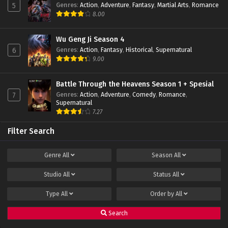
Genres
:
Action
,
Adventure
,
Fantasy
,
Martial Arts
,
Romance
5
Swallowed Star Season 2 Episode 34 Subtitle
8.00
Indonesia
Eps 34 - November 2, 2022
Wu Geng Ji Season 4
Genres
:
Action
,
Fantasy
,
Historical
,
Supernatural
6
Swallowed Star Season 2 Episode 33 Subtitle
9.00
Indonesia
Eps 33 - October 26, 2022
Battle Through the Heavens Season 1 + Spesial
Genres
:
Action
,
Adventure
,
Comedy
,
Romance
,
7
Swallowed Star Season 2 Episode 32 Subtitle
Supernatural
Indonesia
7.27
Eps 32 - October 19, 2022
Filter Search
Swallowed Star Season 2 Episode 31 Subtitle
Indonesia
Genre
All
Season
All
Eps 31 - October 12, 2022
Studio
All
Status
All
Swallowed Star Season 2 Episode 30 Subtitle
Indonesia
Type
All
Order by
All
Eps 30 - October 7, 2022
Search
Swallowed Star Season 2 Episode 29 Subtitle
Indonesia