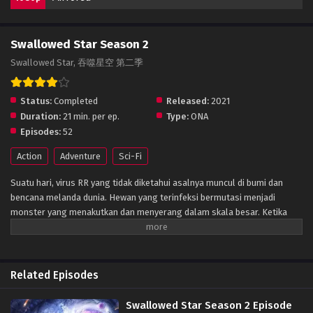
Swallowed Star Season 2
Swallowed Star, 吞噬星空 第二季
Status:
Completed
Released:
2021
Duration:
21 min. per ep.
Type:
ONA
Episodes:
52
Action
Adventure
Sci-Fi
Suatu hari, virus RR yang tidak diketahui asalnya muncul di bumi dan
bencana melanda dunia. Hewan yang terinfeksi bermutasi menjadi
monster yang menakutkan dan menyerang dalam skala besar. Ketika
manusia menghadapi kehancuran, mereka membangun tembok dan
mendirikan kota sebagai benteng terakhir umat manusia. Cobaan yang
dialami umat manusia selama periode ini disebut “Periode Nirwana”.
Dalam lingkungan hidup yang ekstrem seperti itu, kekuatan fisik
Related Episodes
manusia juga secara bertahap berevolusi dan berkembang, seni bela diri
bermunculan, dan kekuatan fisik manusia meningkat secara kualitatif
Swallowed Star Season 2 Episode