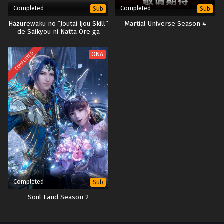
Completed
Completed
Sub
Sub
Hazurewaku no “Joutai Ijou Skill”
Martial Universe Season 4
de Saikyou ni Natta Ore ga
Subete wo Juurin suru made
Batch
COMPLETED
ONA
Completed
Sub
Soul Land Season 2