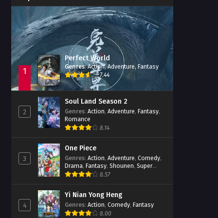
Immortality Season 3
Episode 11
Jade Dynasty Season 2
Episode 15
Perfect World
Genres
:
Action
,
Adventure
,
Fantasy
1
7.44
Soul Land Season 2
Genres
:
Action
,
Adventure
,
Fantasy
,
2
Romance
8.14
One Piece
Genres
:
Action
,
Adventure
,
Comedy
,
3
Drama
,
Fantasy
,
Shounen
,
Super
Power
8.57
Yi Nian Yong Heng
Genres
:
Action
,
Comedy
,
Fantasy
4
8.00