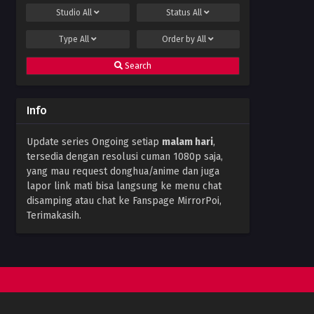
Studio
All
Status
All
Type
All
Order by
All
Search
Info
Update series Ongoing setiap
malam hari
,
tersedia dengan resolusi cuman 1080p saja,
yang mau request donghua/anime dan juga
lapor link mati bisa langsung ke menu chat
disamping atau chat ke Fanspage MirrorPoi,
Terimakasih.