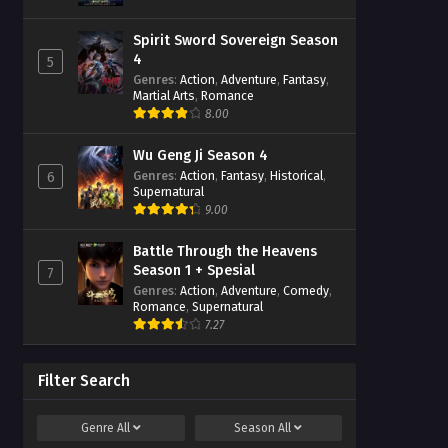
Spirit Sword Sovereign Season
4
5
Genres
:
Action
,
Adventure
,
Fantasy
,
Martial Arts
,
Romance
8.00
Wu Geng Ji Season 4
Genres
:
Action
,
Fantasy
,
Historical
,
6
Supernatural
9.00
Battle Through the Heavens
Season 1 + Spesial
7
Genres
:
Action
,
Adventure
,
Comedy
,
Romance
,
Supernatural
7.27
Filter Search
Genre
All
Season
All