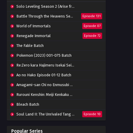
Solo Leveling Season 2 (Arise from the Shadow)
Battle Through the Heavens Season 5
Episode 131
World of Immortals
Episode 07
Renegade Immortal
Episode 72
The Fable Batch
Pokemon (2023) 001-075 Batch
Re:Zero kara Hajimeru Isekai Seikatsu Season 3 Episode 01-08 Batch
Ao no Hako Episode 01-12 Batch
Amagami-san Chi no Enmusubi Episode 01-12 Batch
Rurouni Kenshin: Meiji Kenkaku Romantan (2023) 01-36 Batch
Bleach Batch
Soul Land II: The Unrivaled Tang Sect
Episode 10
Apotheosis
Episode 82
Popular Series