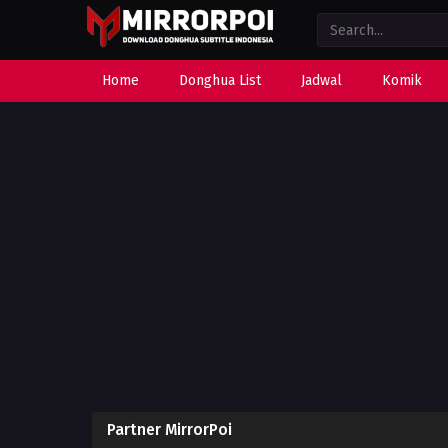
Home
Donghua List
Jadwal
Komik
Partner MirrorPoi