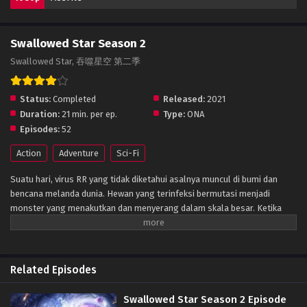
Swallowed Star Season 2
Swallowed Star, 吞噬星空 第二季
Status:
Completed
Released:
2021
Duration:
21 min. per ep.
Type:
ONA
Episodes:
52
Action
Adventure
Sci-Fi
Suatu hari, virus RR yang tidak diketahui asalnya muncul di bumi dan
bencana melanda dunia. Hewan yang terinfeksi bermutasi menjadi
monster yang menakutkan dan menyerang dalam skala besar. Ketika
manusia menghadapi kehancuran, mereka membangun tembok dan
mendirikan kota sebagai benteng terakhir umat manusia. Cobaan yang
dialami umat manusia selama periode ini disebut “Periode Nirwana”.
Dalam lingkungan hidup yang ekstrem seperti itu, kekuatan fisik
Related Episodes
manusia juga secara bertahap berevolusi dan berkembang, seni bela diri
bermunculan, dan kekuatan fisik manusia meningkat secara kualitatif
Swallowed Star Season 2 Episode