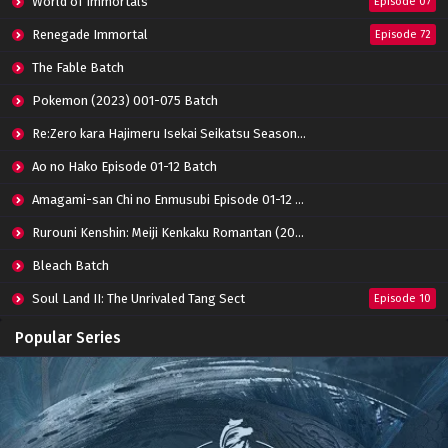
World of Immortals
Eps 46 - February 3, 2023
Episode 07
Renegade Immortal
Episode 72
Swallowed Star Season 2 Episode 45 Subtitle
Indonesia
The Fable Batch
Eps 45 - January 18, 2023
Pokemon (2023) 001-075 Batch
Swallowed Star Season 2 Episode 44
Re:Zero kara Hajimeru Isekai Seikatsu Season 3 Episode 01-08 Batch
Subtitle Indonesia
Eps 44 - January 12, 2023
Ao no Hako Episode 01-12 Batch
Amagami-san Chi no Enmusubi Episode 01-12 Batch
Swallowed Star Season 2 Episode 43 Subtitle
Indonesia
Rurouni Kenshin: Meiji Kenkaku Romantan (2023) 01-36 Batch
Eps 43 - January 4, 2023
Bleach Batch
Swallowed Star Season 2 Episode 42 Subtitle
Soul Land II: The Unrivaled Tang Sect
Indonesia
Episode 10
Eps 42 - December 28, 2022
Apotheosis
Episode 82
Popular Series
Swallowed Star Season 2 Episode 41 Subtitle
Immortality Season 3
Episode 11
Indonesia
Jade Dynasty Season 2
Episode 15
Eps 41 - December 21, 2022
Swallowed Star Season 2 Episode 40