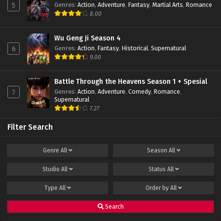
Genres
:
Action
,
Adventure
,
Fantasy
,
Martial Arts
,
Romance
5
Swallowed Star Season 2 Episode 34 Subtitle
8.00
Indonesia
Eps 34 - November 2, 2022
Wu Geng Ji Season 4
Genres
:
Action
,
Fantasy
,
Historical
,
Supernatural
6
Swallowed Star Season 2 Episode 33 Subtitle
9.00
Indonesia
Eps 33 - October 26, 2022
Battle Through the Heavens Season 1 + Spesial
Genres
:
Action
,
Adventure
,
Comedy
,
Romance
,
7
Swallowed Star Season 2 Episode 32 Subtitle
Supernatural
Indonesia
7.27
Eps 32 - October 19, 2022
Filter Search
Swallowed Star Season 2 Episode 31 Subtitle
Indonesia
Genre
All
Season
All
Eps 31 - October 12, 2022
Studio
All
Status
All
Swallowed Star Season 2 Episode 30 Subtitle
Indonesia
Type
All
Order by
All
Eps 30 - October 7, 2022
Search
Swallowed Star Season 2 Episode 29 Subtitle
Indonesia