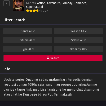
Genres
:
Action
,
Adventure
,
Comedy
,
Romance
,
7
Swallowed Star Season 2 Episode 32 Subtitle
Supernatural
Indonesia
7.27
Eps 32 - October 19, 2022
Filter Search
Swallowed Star Season 2 Episode 31 Subtitle
Indonesia
Genre
All
Season
All
Eps 31 - October 12, 2022
Studio
All
Status
All
Swallowed Star Season 2 Episode 30 Subtitle
Indonesia
Type
All
Order by
All
Eps 30 - October 7, 2022
Search
Swallowed Star Season 2 Episode 29 Subtitle
Indonesia
Info
Eps 29 - October 1, 2022
Swallowed Star Season 2 Episode 28 Subtitle
Update series Ongoing setiap
malam hari
, tersedia dengan
Indonesia
resolusi cuman 1080p saja, yang mau request donghua/anime
Eps 28 - October 1, 2022
dan juga lapor link mati bisa langsung ke menu chat disamping
atau chat ke Fanspage MirrorPoi, Terimakasih.
Swallowed Star Season 2 Episode 27 Subtitle
Indonesia