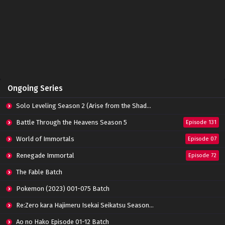
Indonesia
Eps 49 - February 15, 2023
Swallowed Star Season 2 Episode 48
Subtitle Indonesia
Eps 48 - February 8, 2023
Swallowed Star Season 2 Episode 47 Subtitle
Ongoing Series
Indonesia
Eps 47 - February 3, 2023
Solo Leveling Season 2 (Arise from the Shadow)
Swallowed Star Season 2 Episode 46 Subtitle
Battle Through the Heavens Season 5
Episode 131
Indonesia
World of Immortals
Eps 46 - February 3, 2023
Episode 07
Renegade Immortal
Episode 72
Swallowed Star Season 2 Episode 45 Subtitle
Indonesia
The Fable Batch
Eps 45 - January 18, 2023
Pokemon (2023) 001-075 Batch
Swallowed Star Season 2 Episode 44
Re:Zero kara Hajimeru Isekai Seikatsu Season 3 Episode 01-08 Batch
Subtitle Indonesia
Eps 44 - January 12, 2023
Ao no Hako Episode 01-12 Batch