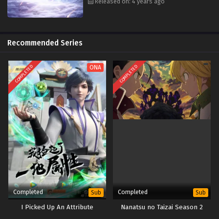
Released on: 4 years ago
Pada akhirnya, di bawah kerja keras terus-menerus, Luo Feng terus
mengeksplorasi potensinya sendiri dan diakui karena peningkatan
kemampuan dan harga dirinya. Tidak hanya itu, Luo Feng tidak hanya
memikul beban mendukung keluarga tetapi juga bergabung dengan
Recommended Series
pejuang keadilan lainnya untuk menghadapi monster jahat, melindungi
tanah umat manusia untuk kelangsungan hidup dan pengembangan
COMPLETED
COMPLETED
ONA
umat manusia yang lebih baik. dalam situasi kiamat yang putus asa,
bisakah Luo Feng dan prajurit lainnya mengusir monster dan berhasil
melindungi dunia manusia?
Completed
Completed
Sub
Sub
I Picked Up An Attribute
Nanatsu no Taizai Season 2