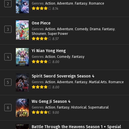
Genres
:
Action
,
Adventure
,
Fantasy
,
Romance
2
Eps 38 - November 30, 2022
8.14
Swallowed Star Season 2 Episode 37 Subtitle
Indonesia
One Piece
Genres
:
Action
,
Adventure
,
Comedy
,
Drama
,
Fantasy
,
3
Eps 37 - November 22, 2022
Shounen
,
Super Power
8.57
Swallowed Star Season 2 Episode 36 Subtitle
Indonesia
Yi Nian Yong Heng
Eps 36 - November 16, 2022
Genres
:
Action
,
Comedy
,
Fantasy
4
8.00
Swallowed Star Season 2 Episode 35 Subtitle
Indonesia
Eps 35 - November 10, 2022
Spirit Sword Sovereign Season 4
Genres
:
Action
,
Adventure
,
Fantasy
,
Martial Arts
,
Romance
5
Swallowed Star Season 2 Episode 34 Subtitle
8.00
Indonesia
Eps 34 - November 2, 2022
Wu Geng Ji Season 4
Genres
:
Action
,
Fantasy
,
Historical
,
Supernatural
6
Swallowed Star Season 2 Episode 33 Subtitle
9.00
Indonesia
Eps 33 - October 26, 2022
Battle Through the Heavens Season 1 + Spesial