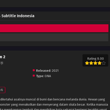
 Subtitle Indonesia
n 2
Rating 8.00
二季
Released:
2021
Type:
ONA
-Fi
ak diketahui asalnya muncul di bumi dan bencana melanda dunia. Hewan yang
 monster yang menakutkan dan menyerang dalam skala besar. Ketika manusia
ka membangun tembok dan mendirikan kota sebagai benteng terakhir umat