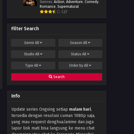
Genres
:
Action
,
Adventure
,
Comedy
,
Episode 34 Subtitle Indonesia
Romance
,
Supernatural
Eps 34 - November 2, 2022
7.27
Swallowed Star Season 2
Episode 33 Subtitle Indonesia
Filter Search
Eps 33 - October 26, 2022
Genre
All
Season
All
Swallowed Star Season 2
Episode 32 Subtitle Indonesia
Studio
All
Status
All
Eps 32 - October 19, 2022
Type
All
Order by
All
Swallowed Star Season 2
Episode 31 Subtitle Indonesia
Search
Eps 31 - October 12, 2022
Swallowed Star Season 2
Info
Episode 30 Subtitle Indonesia
Eps 30 - October 7, 2022
Update series Ongoing setiap
malam hari
,
tersedia dengan resolusi cuman 1080p saja,
Swallowed Star Season 2
Episode 29 Subtitle Indonesia
yang mau request donghua/anime dan juga
lapor link mati bisa langsung ke menu chat
Eps 29 - October 1, 2022