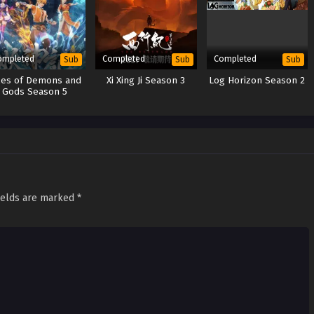
ompleted
Completed
Completed
Sub
Sub
Sub
les of Demons and
Xi Xing Ji Season 3
Log Horizon Season 2
Gods Season 5
ields are marked
*