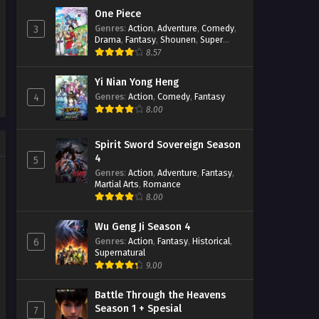
One Piece
Swallowed Star Season 2
Genres
:
Action
,
Adventure
,
Comedy
,
3
Episode 39 Subtitle Indonesia
Drama
,
Fantasy
,
Shounen
,
Super
Power
8.57
Eps 39 - December 7, 2022
Yi Nian Yong Heng
Swallowed Star Season 2
Episode 38 Subtitle Indonesia
Genres
:
Action
,
Comedy
,
Fantasy
4
8.00
Eps 38 - November 30, 2022
Swallowed Star Season 2
Spirit Sword Sovereign Season
Episode 37 Subtitle Indonesia
4
5
Eps 37 - November 22, 2022
Genres
:
Action
,
Adventure
,
Fantasy
,
Martial Arts
,
Romance
8.00
Swallowed Star Season 2
Episode 36 Subtitle Indonesia
Eps 36 - November 16, 2022
Wu Geng Ji Season 4
Genres
:
Action
,
Fantasy
,
Historical
,
6
Supernatural
Swallowed Star Season 2
9.00
Episode 35 Subtitle Indonesia
Eps 35 - November 10, 2022
Battle Through the Heavens
Season 1 + Spesial
7
Swallowed Star Season 2