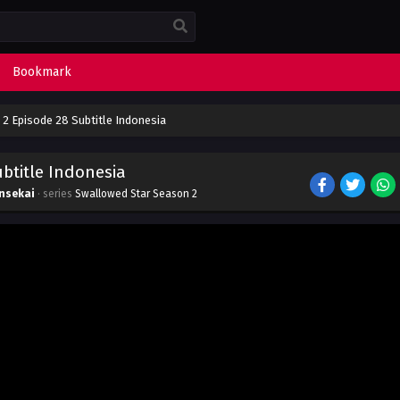
Bookmark
2 Episode 28 Subtitle Indonesia
btitle Indonesia
nsekai
· series
Swallowed Star Season 2