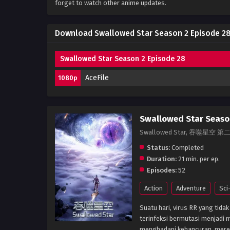
forget to watch other anime updates.
Download Swallowed Star Season 2 Episode 28
Swallowed Star Season 2 Episode 28
AceFile
1080p
Swallowed Star Seaso
Swallowed Star, 吞噬星空 第
Status:
Completed
Duration:
21 min. per ep.
Episodes:
52
Action
Adventure
Sci
Suatu hari, virus RR yang tid
terinfeksi bermutasi menjadi
menghadapi kehancuran, mere