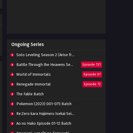
Eps 51 - March 1, 2023
Swallowed Star Season 2
Episode 50 Subtitle Indonesia
Eps 50 - February 22, 2023
Swallowed Star Season 2
Ongoing Series
Episode 49 Subtitle Indonesia
Eps 49 - February 15, 2023
Solo Leveling Season 2 (Arise from the Shadow)
Swallowed Star Season 2
Battle Through the Heavens Season 5
Episode 131
Episode 48 Subtitle Indonesia
World of Immortals
Episode 07
Eps 48 - February 8, 2023
Renegade Immortal
Episode 72
Swallowed Star Season 2
Episode 47 Subtitle Indonesia
The Fable Batch
Eps 47 - February 3, 2023
Pokemon (2023) 001-075 Batch
Swallowed Star Season 2
Re:Zero kara Hajimeru Isekai Seikatsu Season 3 Episode 01-08 Batch
Episode 46 Subtitle Indonesia
Eps 46 - February 3, 2023
Ao no Hako Episode 01-12 Batch