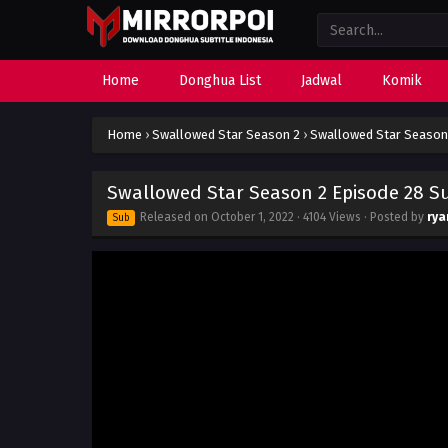
Home
Donghua List
Jadwal
Komik
Home
›
Swallowed Star Season 2
›
Swallowed Star Season 
Swallowed Star Season 2 Episode 28 Su
Released on
October 1, 2022
· 4104 Views · Posted by
rya
Sub