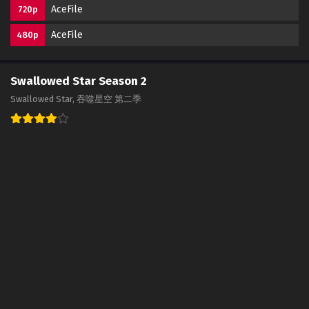
AceFile
720p
AceFile
480p
Swallowed Star Season 2
Swallowed Star, 吞噬星空 第二季