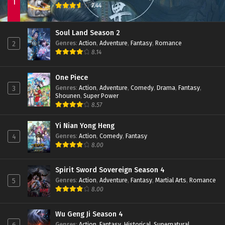
1
7.44
Eps 39 - December 7, 2022
Swallowed Star Season 2 Episode 38 Subtitle
Soul Land Season 2
Indonesia
Genres
:
Action
,
Adventure
,
Fantasy
,
Romance
2
Eps 38 - November 30, 2022
8.14
Swallowed Star Season 2 Episode 37 Subtitle
Indonesia
One Piece
Genres
:
Action
,
Adventure
,
Comedy
,
Drama
,
Fantasy
,
3
Eps 37 - November 22, 2022
Shounen
,
Super Power
8.57
Swallowed Star Season 2 Episode 36 Subtitle
Indonesia
Yi Nian Yong Heng
Eps 36 - November 16, 2022
Genres
:
Action
,
Comedy
,
Fantasy
4
8.00
Swallowed Star Season 2 Episode 35 Subtitle
Indonesia
Eps 35 - November 10, 2022
Spirit Sword Sovereign Season 4
Genres
:
Action
,
Adventure
,
Fantasy
,
Martial Arts
,
Romance
5
Swallowed Star Season 2 Episode 34 Subtitle
8.00
Indonesia
Eps 34 - November 2, 2022
Wu Geng Ji Season 4
Genres
:
Action
,
Fantasy
,
Historical
,
Supernatural