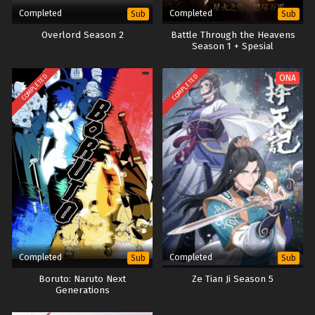
Completed
Completed
Sub
Sub
Overlord Season 2
Battle Through the Heavens
Season 1 + Spesial
COMPLETED
COMPLETED
ONA
Completed
Completed
Sub
Sub
Boruto: Naruto Next
Ze Tian Ji Season 5
Generations