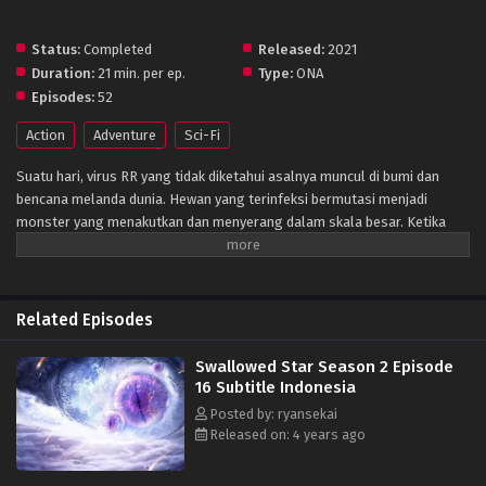
Status:
Completed
Released:
2021
Duration:
21 min. per ep.
Type:
ONA
Episodes:
52
Action
Adventure
Sci-Fi
Suatu hari, virus RR yang tidak diketahui asalnya muncul di bumi dan
bencana melanda dunia. Hewan yang terinfeksi bermutasi menjadi
monster yang menakutkan dan menyerang dalam skala besar. Ketika
manusia menghadapi kehancuran, mereka membangun tembok dan
mendirikan kota sebagai benteng terakhir umat manusia. Cobaan yang
dialami umat manusia selama periode ini disebut “Periode Nirwana”.
Dalam lingkungan hidup yang ekstrem seperti itu, kekuatan fisik
Related Episodes
manusia juga secara bertahap berevolusi dan berkembang, seni bela diri
bermunculan, dan kekuatan fisik manusia meningkat secara kualitatif
Swallowed Star Season 2 Episode
dibandingkan sebelumnya. Dan yang terbaik dari mereka disebut
16 Subtitle Indonesia
"Prajurit". Luo Feng yang berusia 18 tahun juga bermimpi menjadi salah
Posted by: ryansekai
satu dari mereka. Saat ini, dia akan mengikuti ujian masuk perguruan
Released on: 4 years ago
tinggi dan menghadapi pilihan di persimpangan jalan dalam hidupnya,
tetapi tiba-tiba serangan monster mempengaruhi lintasan hidupnya. Hal