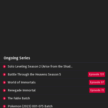
Indonesia
Eps 254 - April 8, 2023
Soul Land Season 2 Episode 253 Subtitle
Indonesia
Eps 253 - April 2, 2023
Soul Land Season 2 Episode 252 Subtitle
Indonesia
Eps 252 - March 25, 2023
Soul Land Season 2 Episode 251 Subtitle
Ongoing Series
Indonesia
Eps 251 - March 25, 2023
Solo Leveling Season 2 (Arise from the Shadow)
Soul Land Season 2 Episode 250 Subtitle
Battle Through the Heavens Season 5
Episode 131
Indonesia
World of Immortals
Eps 250 - March 18, 2023
Episode 07
Renegade Immortal
Episode 72
Soul Land Season 2 Episode 249 Subtitle
Indonesia
The Fable Batch
Eps 249 - March 12, 2023
Pokemon (2023) 001-075 Batch