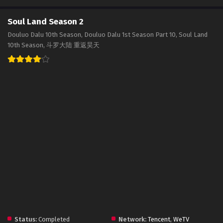
Soul Land Season 2
Douluo Dalu 10th Season, Douluo Dalu 1st Season Part 10, Soul Land
10th Season, 斗罗大陆 重返昊天
Status:
Completed
Network:
Tencent
,
WeTV