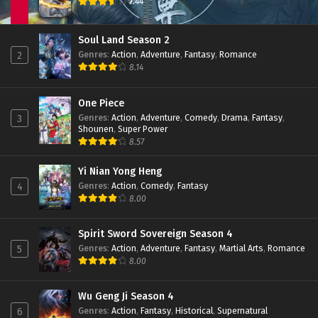
7.44
Eps 243 - January 21, 2023
Soul Land Season 2 Episode 242 Subtitle
Soul Land Season 2
Indonesia
Genres
:
Action
,
Adventure
,
Fantasy
,
Romance
2
Eps 242 - January 14, 2023
8.14
Soul Land Season 2 Episode 241 Subtitle
Indonesia
One Piece
Genres
:
Action
,
Adventure
,
Comedy
,
Drama
,
Fantasy
,
3
Eps 241 - January 7, 2023
Shounen
,
Super Power
8.57
Soul Land Season 2 Episode 240 Part 2
Subtitle Indonesia
Yi Nian Yong Heng
Eps 240 - January 2, 2023
Genres
:
Action
,
Comedy
,
Fantasy
4
8.00
Soul Land Season 2 Episode 240 Part 2
Subtitle Indonesia
Eps 240 - December 24, 2022
Spirit Sword Sovereign Season 4
Genres
:
Action
,
Adventure
,
Fantasy
,
Martial Arts
,
Romance
5
Soul Land Season 2 Episode 239 Subtitle
8.00
Indonesia
Eps 239 - December 17, 2022
Wu Geng Ji Season 4
Genres
:
Action
,
Fantasy
,
Historical
,
Supernatural
6