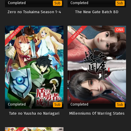
Completed
Completed
Sub
Sub
Zero no Tsukaima Season 1-4
The New Gate Batch BD
COMPLETED
COMPLETED
ONA
Completed
Completed
Sub
Sub
Tate no Yuusha no Nariagari
Millenniums Of Warring States