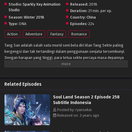
Studio:
Sparkly Key Animation
Released:
2018
Studio
Duration:
21 min. per ep.
Season:
Winter 2018
Country:
China
Type:
ONA
Episodes:
224
Action
Adventure
Fantasy
Romance
Tang San adalah salah satu murid seni bela diri klan Tang Sekte paling
bergengsi dan tak tertandingi dalam penggunaan senjata tersembunyi.
Dengan harapan yang tinggi, para tetua sekte percaya masa depannya
akan cerah; namun Tang memilih untuk meninggalkan kehidupan ini
dengan biaya mendapatkan pengetahuan terlarang sekte itu — sebuah
tindakan yang bisa dihukum mati. Tang, sekarang puas dengan kenaikan
pengetahuannya, tidak melihat alasan untuk terus hidup dan melompat
Related Episodes
dari Puncak Neraka, tetapi sedikit yang dia tahu bahwa itu bukanlah akhir
dari keberadaannya. Di Benua Douluo, yang kuat menang dan yang
Soul Land Season 2 Episode 258
lemah binasa. Setiap orang memiliki jiwa bawaan, beberapa di antaranya
Subtitle Indonesia
dapat dikembangkan dan diperkuat, memberikan penggunanya berbagai
Posted by: ryansekai
manfaat. Mereka yang terlahir dengan roh seperti itu bisa menjadi Guru
Released on: 3 years ago
Roh, sebuah profesi yang dianggap sebagai salah satu yang paling
mulia di benua ini. Tang, yang bereinkarnasi ke dunia aneh ini, hanya
mengetahui kehidupan putra seorang pandai besi. Pada usia enam