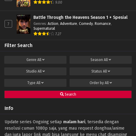
Soul Land Season 2 Episode 238 Subtitle
9.00
Indonesia
Eps 238 - December 10, 2022
Battle Through the Heavens Season 1 + Spesial
Genres
:
Action
,
Adventure
,
Comedy
,
Romance
,
7
Soul Land Season 2 Episode 237 Subtitle
Supernatural
Indonesia
7.27
Eps 237 - December 3, 2022
Filter Search
Soul Land Season 2 Episode 236 Subtitle
Indonesia
Genre
All
Season
All
Eps 236 - November 26, 2022
Studio
All
Status
All
Soul Land Season 2 Episode 235 Subtitle
Indonesia
Type
All
Order by
All
Eps 235 - November 22, 2022
Search
Soul Land Season 2 Episode 234 Subtitle
Indonesia
Info
Eps 234 - November 13, 2022
Soul Land Season 2 Episode 233 Subtitle
Update series Ongoing setiap
malam hari
, tersedia dengan
Indonesia
resolusi cuman 1080p saja, yang mau request donghua/anime
Eps 233 - November 6, 2022
dan juga lapor link mati bisa langsung ke menu chat disamping