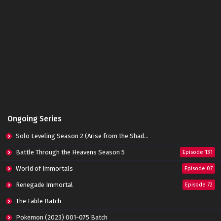
Indonesia
Eps 254 - April 8, 2023
Soul Land Season 2 Episode 253 Subtitle
Indonesia
Eps 253 - April 2, 2023
Soul Land Season 2 Episode 252 Subtitle
Indonesia
Eps 252 - March 25, 2023
Soul Land Season 2 Episode 251 Subtitle
Ongoing Series
Indonesia
Eps 251 - March 25, 2023
Solo Leveling Season 2 (Arise from the Shadow)
Soul Land Season 2 Episode 250 Subtitle
Battle Through the Heavens Season 5
Episode 131
Indonesia
World of Immortals
Eps 250 - March 18, 2023
Episode 07
Renegade Immortal
Episode 72
Soul Land Season 2 Episode 249 Subtitle
Indonesia
The Fable Batch
Eps 249 - March 12, 2023
Pokemon (2023) 001-075 Batch