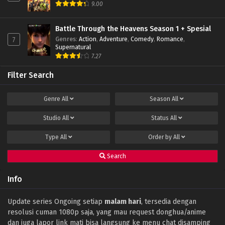
Soul Land Season 2 Episode 238 Subtitle
9.00
Indonesia
Eps 238 - December 10, 2022
Battle Through the Heavens Season 1 + Spesial
Genres
:
Action
,
Adventure
,
Comedy
,
Romance
,
7
Soul Land Season 2 Episode 237 Subtitle
Supernatural
Indonesia
7.27
Eps 237 - December 3, 2022
Filter Search
Soul Land Season 2 Episode 236 Subtitle
Indonesia
Genre
All
Season
All
Eps 236 - November 26, 2022
Studio
All
Status
All
Soul Land Season 2 Episode 235 Subtitle
Indonesia
Type
All
Order by
All
Eps 235 - November 22, 2022
Search
Soul Land Season 2 Episode 234 Subtitle
Indonesia
Info
Eps 234 - November 13, 2022
Soul Land Season 2 Episode 233 Subtitle
Update series Ongoing setiap
malam hari
, tersedia dengan
Indonesia
resolusi cuman 1080p saja, yang mau request donghua/anime
Eps 233 - November 6, 2022
dan juga lapor link mati bisa langsung ke menu chat disamping