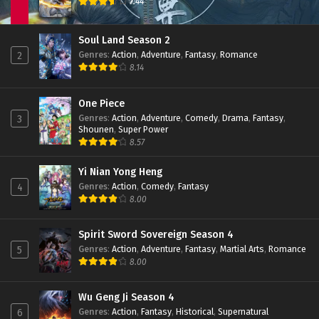
7.44
Eps 243 - January 21, 2023
Soul Land Season 2 Episode 242 Subtitle
Soul Land Season 2
Indonesia
Genres
:
Action
,
Adventure
,
Fantasy
,
Romance
2
Eps 242 - January 14, 2023
8.14
Soul Land Season 2 Episode 241 Subtitle
Indonesia
One Piece
Genres
:
Action
,
Adventure
,
Comedy
,
Drama
,
Fantasy
,
3
Eps 241 - January 7, 2023
Shounen
,
Super Power
8.57
Soul Land Season 2 Episode 240 Part 2
Subtitle Indonesia
Yi Nian Yong Heng
Eps 240 - January 2, 2023
Genres
:
Action
,
Comedy
,
Fantasy
4
8.00
Soul Land Season 2 Episode 240 Part 2
Subtitle Indonesia
Eps 240 - December 24, 2022
Spirit Sword Sovereign Season 4
Genres
:
Action
,
Adventure
,
Fantasy
,
Martial Arts
,
Romance
5
Soul Land Season 2 Episode 239 Subtitle
8.00
Indonesia
Eps 239 - December 17, 2022
Wu Geng Ji Season 4
Genres
:
Action
,
Fantasy
,
Historical
,
Supernatural
6