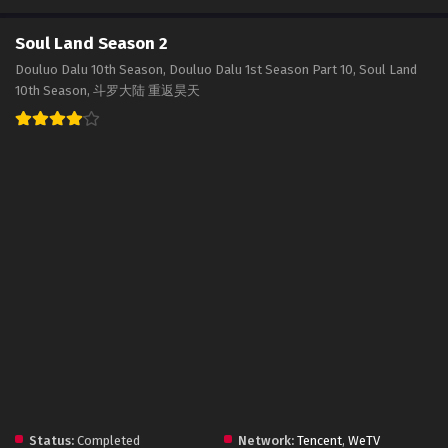
Soul Land Season 2
Douluo Dalu 10th Season, Douluo Dalu 1st Season Part 10, Soul Land
10th Season, 斗罗大陆 重返昊天
Status:
Completed
Network:
Tencent
,
WeTV