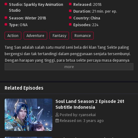
Studio:
Sparkly Key Animation
Released:
2018
Studio
Duration:
21 min. per ep.
Season:
Winter 2018
Country:
China
Type:
ONA
Episodes:
224
Action
Adventure
Fantasy
Romance
Tang San adalah salah satu murid seni bela diri klan Tang Sekte paling
bergengsi dan tak tertandingi dalam penggunaan senjata tersembunyi.
Dengan harapan yang tinggi, para tetua sekte percaya masa depannya
akan cerah; namun Tang memilih untuk meninggalkan kehidupan ini
dengan biaya mendapatkan pengetahuan terlarang sekte itu — sebuah
tindakan yang bisa dihukum mati. Tang, sekarang puas dengan kenaikan
pengetahuannya, tidak melihat alasan untuk terus hidup dan melompat
Related Episodes
dari Puncak Neraka, tetapi sedikit yang dia tahu bahwa itu bukanlah akhir
dari keberadaannya. Di Benua Douluo, yang kuat menang dan yang
Soul Land Season 2 Episode 261
lemah binasa. Setiap orang memiliki jiwa bawaan, beberapa di antaranya
Subtitle Indonesia
dapat dikembangkan dan diperkuat, memberikan penggunanya berbagai
Posted by: ryansekai
manfaat. Mereka yang terlahir dengan roh seperti itu bisa menjadi Guru
Released on: 3 years ago
Roh, sebuah profesi yang dianggap sebagai salah satu yang paling
mulia di benua ini. Tang, yang bereinkarnasi ke dunia aneh ini, hanya
mengetahui kehidupan putra seorang pandai besi. Pada usia enam