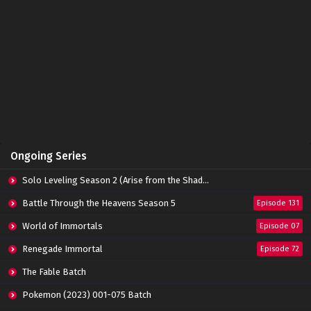
Eps 254 - April 8, 2023
Soul Land Season 2 Episode 253 Subtitle
Indonesia
Eps 253 - April 2, 2023
Soul Land Season 2 Episode 252 Subtitle
Indonesia
Eps 252 - March 25, 2023
Soul Land Season 2 Episode 251 Subtitle
Ongoing Series
Indonesia
Eps 251 - March 25, 2023
Solo Leveling Season 2 (Arise from the Shadow)
Soul Land Season 2 Episode 250 Subtitle
Battle Through the Heavens Season 5
Episode 131
Indonesia
World of Immortals
Eps 250 - March 18, 2023
Episode 07
Renegade Immortal
Episode 72
Soul Land Season 2 Episode 249 Subtitle
Indonesia
The Fable Batch
Eps 249 - March 12, 2023
Pokemon (2023) 001-075 Batch