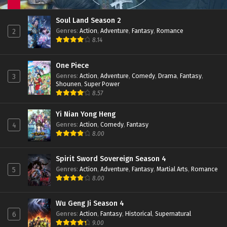
Soul Land Season 2 Episode 242 Subtitle
Soul Land Season 2
Indonesia
Genres
:
Action
,
Adventure
,
Fantasy
,
Romance
2
Eps 242 - January 14, 2023
8.14
Soul Land Season 2 Episode 241 Subtitle
Indonesia
One Piece
Genres
:
Action
,
Adventure
,
Comedy
,
Drama
,
Fantasy
,
3
Eps 241 - January 7, 2023
Shounen
,
Super Power
8.57
Soul Land Season 2 Episode 240 Part 2
Subtitle Indonesia
Yi Nian Yong Heng
Eps 240 - January 2, 2023
Genres
:
Action
,
Comedy
,
Fantasy
4
8.00
Soul Land Season 2 Episode 240 Part 2
Subtitle Indonesia
Eps 240 - December 24, 2022
Spirit Sword Sovereign Season 4
Genres
:
Action
,
Adventure
,
Fantasy
,
Martial Arts
,
Romance
5
Soul Land Season 2 Episode 239 Subtitle
8.00
Indonesia
Eps 239 - December 17, 2022
Wu Geng Ji Season 4
Genres
:
Action
,
Fantasy
,
Historical
,
Supernatural
6
Soul Land Season 2 Episode 238 Subtitle
9.00