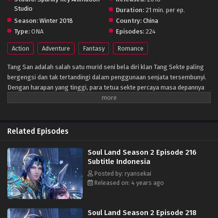
Studio
Duration:
21 min. per ep.
Season:
Winter 2018
Country:
China
Type:
ONA
Episodes:
224
Action
Adventure
Fantasy
Romance
Tang San adalah salah satu murid seni bela diri klan Tang Sekte paling
bergengsi dan tak tertandingi dalam penggunaan senjata tersembunyi.
Dengan harapan yang tinggi, para tetua sekte percaya masa depannya
akan cerah; namun Tang memilih untuk meninggalkan kehidupan ini
dengan biaya mendapatkan pengetahuan terlarang sekte itu — sebuah
tindakan yang bisa dihukum mati. Tang, sekarang puas dengan kenaikan
pengetahuannya, tidak melihat alasan untuk terus hidup dan melompat
Related Episodes
dari Puncak Neraka, tetapi sedikit yang dia tahu bahwa itu bukanlah akhir
dari keberadaannya. Di Benua Douluo, yang kuat menang dan yang
Soul Land Season 2 Episode 216
lemah binasa. Setiap orang memiliki jiwa bawaan, beberapa di antaranya
Subtitle Indonesia
dapat dikembangkan dan diperkuat, memberikan penggunanya berbagai
Posted by: ryansekai
manfaat. Mereka yang terlahir dengan roh seperti itu bisa menjadi Guru
Released on: 4 years ago
Roh, sebuah profesi yang dianggap sebagai salah satu yang paling
mulia di benua ini. Tang, yang bereinkarnasi ke dunia aneh ini, hanya
mengetahui kehidupan putra seorang pandai besi. Pada usia enam
Soul Land Season 2 Episode 218