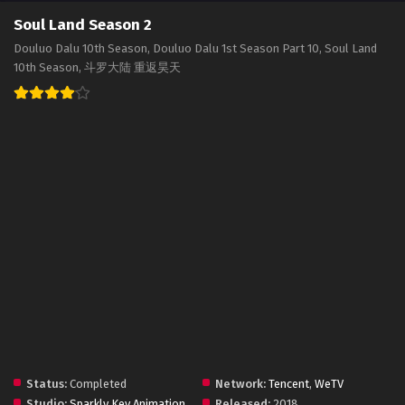
Soul Land Season 2
Douluo Dalu 10th Season, Douluo Dalu 1st Season Part 10, Soul Land
10th Season, 斗罗大陆 重返昊天
Status:
Completed
Network:
Tencent
,
WeTV
Studio:
Sparkly Key Animation
Released:
2018