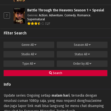
Indonesia
Eps 238 - December 10, 2022
Battle Through the Heavens Season 1 + Spesial
Genres
:
Action
,
Adventure
,
Comedy
,
Romance
,
7
Soul Land Season 2 Episode 237 Subtitle
Supernatural
Indonesia
7.27
Eps 237 - December 3, 2022
Filter Search
Soul Land Season 2 Episode 236 Subtitle
Indonesia
Genre
All
Season
All
Eps 236 - November 26, 2022
Studio
All
Status
All
Soul Land Season 2 Episode 235 Subtitle
Indonesia
Type
All
Order by
All
Eps 235 - November 22, 2022
Search
Soul Land Season 2 Episode 234 Subtitle
Indonesia
Info
Eps 234 - November 13, 2022
Soul Land Season 2 Episode 233 Subtitle
Update series Ongoing setiap
malam hari
, tersedia dengan
Indonesia
resolusi cuman 1080p saja, yang mau request donghua/anime
Eps 233 - November 6, 2022
dan juga lapor link mati bisa langsung ke menu chat disamping