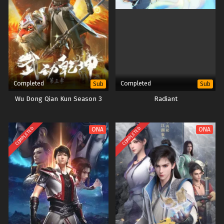
Completed
Completed
Sub
Sub
Wu Dong Qian Kun Season 3
Radiant
COMPLETED
COMPLETED
ONA
ONA