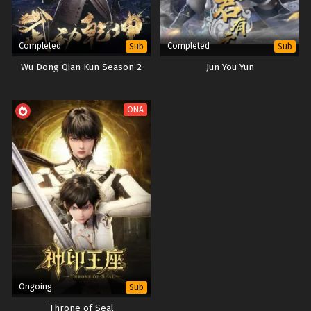
Completed
Completed
Sub
Sub
Wu Dong Qian Kun Season 2
Jun You Yun
ONA
Ongoing
Sub
Throne of Seal