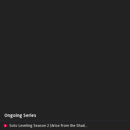
Eps 256 - April 22, 2023
Soul Land Season 2 Episode 255 Subtitle
Indonesia
Eps 255 - April 15, 2023
Soul Land Season 2 Episode 254 Subtitle
Indonesia
Eps 254 - April 8, 2023
Soul Land Season 2 Episode 253 Subtitle
Indonesia
Eps 253 - April 2, 2023
Soul Land Season 2 Episode 252 Subtitle
Indonesia
Eps 252 - March 25, 2023
Soul Land Season 2 Episode 251 Subtitle
Ongoing Series
Indonesia
Eps 251 - March 25, 2023
Solo Leveling Season 2 (Arise from the Shadow)