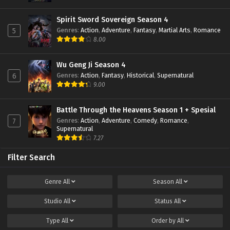
Subtitle Indonesia
Eps 240 - December 24, 2022
Spirit Sword Sovereign Season 4
Genres
:
Action
,
Adventure
,
Fantasy
,
Martial Arts
,
Romance
5
Soul Land Season 2 Episode 239 Subtitle
8.00
Indonesia
Eps 239 - December 17, 2022
Wu Geng Ji Season 4
Genres
:
Action
,
Fantasy
,
Historical
,
Supernatural
6
Soul Land Season 2 Episode 238 Subtitle
9.00
Indonesia
Eps 238 - December 10, 2022
Battle Through the Heavens Season 1 + Spesial
Genres
:
Action
,
Adventure
,
Comedy
,
Romance
,
7
Soul Land Season 2 Episode 237 Subtitle
Supernatural
Indonesia
7.27
Eps 237 - December 3, 2022
Filter Search
Soul Land Season 2 Episode 236 Subtitle
Indonesia
Genre
All
Season
All
Eps 236 - November 26, 2022
Studio
All
Status
All
Soul Land Season 2 Episode 235 Subtitle
Indonesia
Type
All
Order by
All
Eps 235 - November 22, 2022