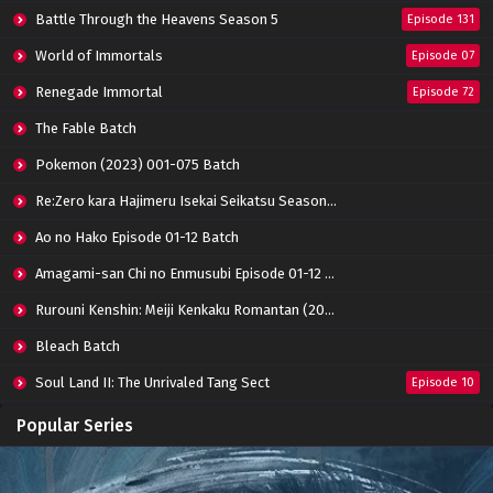
Soul Land Season 2 Episode 250 Subtitle
Battle Through the Heavens Season 5
Episode 131
Indonesia
World of Immortals
Eps 250 - March 18, 2023
Episode 07
Renegade Immortal
Episode 72
Soul Land Season 2 Episode 249 Subtitle
Indonesia
The Fable Batch
Eps 249 - March 12, 2023
Pokemon (2023) 001-075 Batch
Soul Land Season 2 Episode 248 Subtitle
Re:Zero kara Hajimeru Isekai Seikatsu Season 3 Episode 01-08 Batch
Indonesia
Eps 248 - March 4, 2023
Ao no Hako Episode 01-12 Batch
Amagami-san Chi no Enmusubi Episode 01-12 Batch
Soul Land Season 2 Episode 247 Subtitle
Indonesia
Rurouni Kenshin: Meiji Kenkaku Romantan (2023) 01-36 Batch
Eps 247 - February 25, 2023
Bleach Batch
Soul Land Season 2 Episode 246 Subtitle
Soul Land II: The Unrivaled Tang Sect
Indonesia
Episode 10
Eps 246 - February 18, 2023
Apotheosis
Episode 82
Popular Series
Soul Land Season 2 Episode 245 Subtitle
Immortality Season 3
Episode 11
Indonesia
Jade Dynasty Season 2
Episode 15