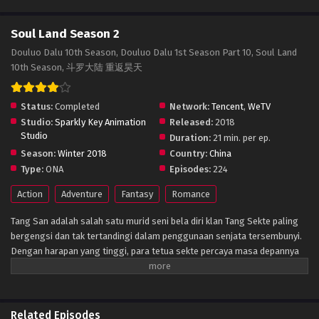
Soul Land Season 2
Douluo Dalu 10th Season, Douluo Dalu 1st Season Part 10, Soul Land
10th Season, 斗罗大陆 重返昊天
Status:
Completed
Network:
Tencent
,
WeTV
Studio:
Sparkly Key Animation
Released:
2018
Studio
Duration:
21 min. per ep.
Season:
Winter 2018
Country:
China
Type:
ONA
Episodes:
224
Action
Adventure
Fantasy
Romance
Tang San adalah salah satu murid seni bela diri klan Tang Sekte paling
bergengsi dan tak tertandingi dalam penggunaan senjata tersembunyi.
Dengan harapan yang tinggi, para tetua sekte percaya masa depannya
akan cerah; namun Tang memilih untuk meninggalkan kehidupan ini
dengan biaya mendapatkan pengetahuan terlarang sekte itu — sebuah
tindakan yang bisa dihukum mati. Tang, sekarang puas dengan kenaikan
pengetahuannya, tidak melihat alasan untuk terus hidup dan melompat
Related Episodes