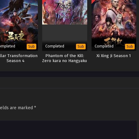
ompleted
Completed
Completed
Sub
Sub
Sub
llar Transformation
Phantom of the Kill:
Xi Xing Ji Season 1
Season 4
Zero kara no Hangyaku
ields are marked
*