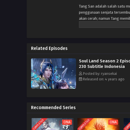
Tang San adalah salah satu mur
penggunaan senjata tersembun
akan cerah; namun Tang memil
pengetahuan terlarang sekte 
kenaikan pengetahuannya, tida
sedikit yang dia tahu bahwa i
yang lemah binasa. Setiap ora
Related Episodes
diperkuat, memberikan penggun
menjadi Guru Roh, sebuah profe
Soul Land Season 2 Epis
yang bereinkarnasi ke dunia a
230 Subtitle Indonesia
enam tahun, dia mengambil ba
Biru — yang dianggap sebagai 
Posted by: ryansekai
Released on: 4 years ago
kekuatan roh yang kuat. Sekar
Tang sebagai Guru Jiwa sama se
Recommended Series
COMPLETED
COMPLETED
COMP
ONA
ONA