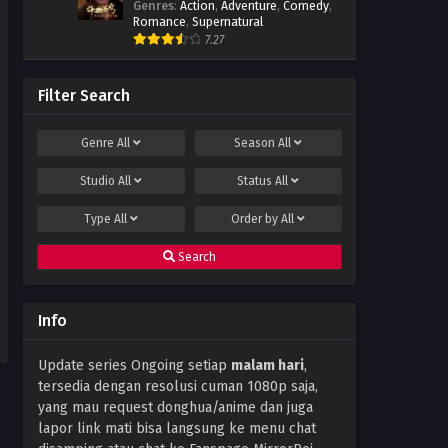
Genres
:
Action
,
Adventure
,
Comedy
,
239 Subtitle Indonesia
Romance
,
Supernatural
Eps 239 - December 17, 2022
7.27
Soul Land Season 2 Episode
238 Subtitle Indonesia
Filter Search
Eps 238 - December 10, 2022
Genre
All
Season
All
Soul Land Season 2 Episode
237 Subtitle Indonesia
Studio
All
Status
All
Eps 237 - December 3, 2022
Type
All
Order by
All
Soul Land Season 2 Episode
236 Subtitle Indonesia
Search
Eps 236 - November 26, 2022
Soul Land Season 2 Episode
Info
235 Subtitle Indonesia
Eps 235 - November 22, 2022
Update series Ongoing setiap
malam hari
,
tersedia dengan resolusi cuman 1080p saja,
Soul Land Season 2 Episode
234 Subtitle Indonesia
yang mau request donghua/anime dan juga
lapor link mati bisa langsung ke menu chat
Eps 234 - November 13, 2022