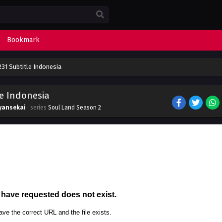
Bookmark
31 Subtitle Indonesia
le Indonesia
yansekai
· series
Soul Land Season 2