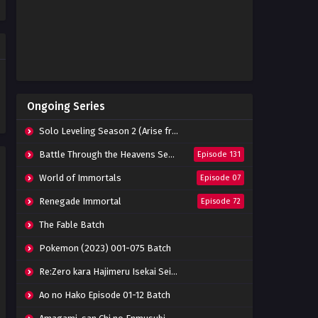
Eps 255 - April 15, 2023
Soul Land Season 2 Episode
254 Subtitle Indonesia
Eps 254 - April 8, 2023
Soul Land Season 2 Episode
Ongoing Series
253 Subtitle Indonesia
Eps 253 - April 2, 2023
Solo Leveling Season 2 (Arise from the Shadow)
Soul Land Season 2 Episode
Battle Through the Heavens Season 5
Episode 131
252 Subtitle Indonesia
World of Immortals
Episode 07
Eps 252 - March 25, 2023
Renegade Immortal
Episode 72
Soul Land Season 2 Episode
251 Subtitle Indonesia
The Fable Batch
Eps 251 - March 25, 2023
Pokemon (2023) 001-075 Batch
Soul Land Season 2 Episode
Re:Zero kara Hajimeru Isekai Seikatsu Season 3 Episode 01-08 Batch
250 Subtitle Indonesia
Eps 250 - March 18, 2023
Ao no Hako Episode 01-12 Batch