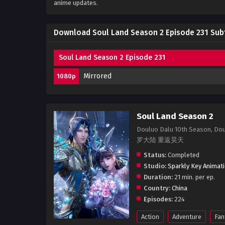
anime updates.
Download Soul Land Season 2 Episode 231 Subt
Soul Land Season 2 Episode 231
Mirrored
1080p
Soul Land Season 2
Douluo Dalu 10th Season, Dou
罗大陆 重返昊天
Status:
Completed
Studio:
Sparkly Key Animat
Duration:
21 min. per ep.
Country:
China
Episodes:
224
Action
Adventure
Fan