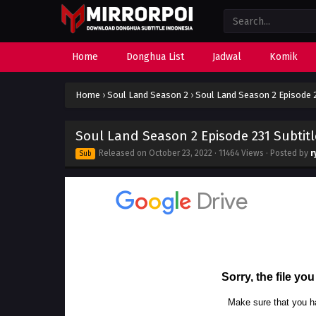
Home
Donghua List
Jadwal
Komik
Home
›
Soul Land Season 2
›
Soul Land Season 2 Episode 2
Soul Land Season 2 Episode 231 Subtit
Released on
October 23, 2022
· 11464 Views · Posted by
r
Sub