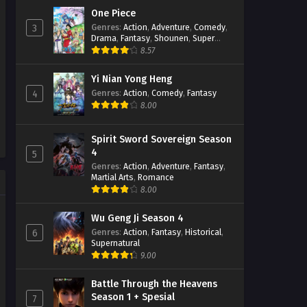
One Piece
Soul Land Season 2 Episode
Genres
:
Action
,
Adventure
,
Comedy
,
3
243 Subtitle Indonesia
Drama
,
Fantasy
,
Shounen
,
Super
Power
8.57
Eps 243 - January 21, 2023
Yi Nian Yong Heng
Soul Land Season 2 Episode
242 Subtitle Indonesia
Genres
:
Action
,
Comedy
,
Fantasy
4
8.00
Eps 242 - January 14, 2023
Soul Land Season 2 Episode
Spirit Sword Sovereign Season
241 Subtitle Indonesia
4
5
Eps 241 - January 7, 2023
Genres
:
Action
,
Adventure
,
Fantasy
,
Martial Arts
,
Romance
8.00
Soul Land Season 2 Episode
240 Part 2 Subtitle Indonesia
Eps 240 - January 2, 2023
Wu Geng Ji Season 4
Genres
:
Action
,
Fantasy
,
Historical
,
6
Supernatural
Soul Land Season 2 Episode
9.00
240 Part 2 Subtitle Indonesia
Eps 240 - December 24, 2022
Battle Through the Heavens
Season 1 + Spesial
7
Soul Land Season 2 Episode