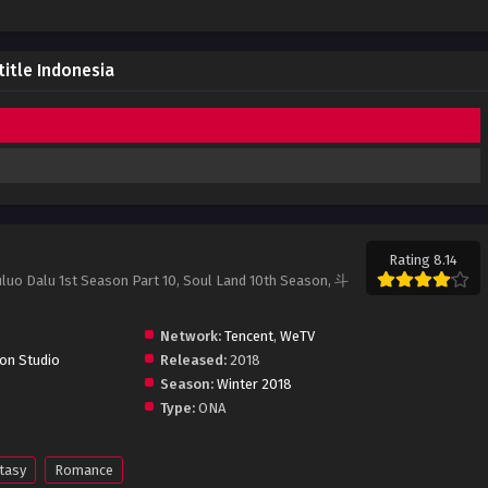
itle Indonesia
Rating 8.14
luo Dalu 1st Season Part 10, Soul Land 10th Season, 斗
Network:
Tencent
,
WeTV
ion Studio
Released:
2018
Season:
Winter 2018
Type:
ONA
tasy
Romance