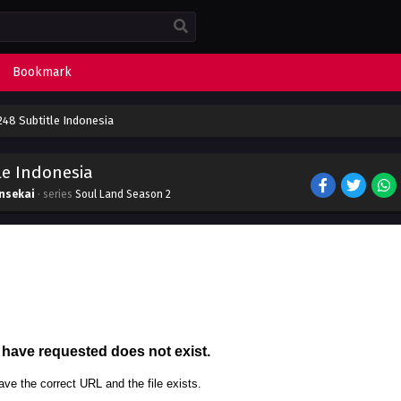
Bookmark
48 Subtitle Indonesia
le Indonesia
nsekai
· series
Soul Land Season 2