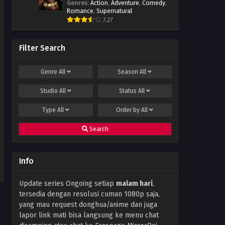
Genres
:
Action
,
Adventure
,
Comedy
,
239 Subtitle Indonesia
Romance
,
Supernatural
Eps 239 - December 17, 2022
7.27
Soul Land Season 2 Episode
238 Subtitle Indonesia
Filter Search
Eps 238 - December 10, 2022
Genre
All
Season
All
Soul Land Season 2 Episode
237 Subtitle Indonesia
Studio
All
Status
All
Eps 237 - December 3, 2022
Type
All
Order by
All
Soul Land Season 2 Episode
236 Subtitle Indonesia
Search
Eps 236 - November 26, 2022
Soul Land Season 2 Episode
Info
235 Subtitle Indonesia
Eps 235 - November 22, 2022
Update series Ongoing setiap
malam hari
,
tersedia dengan resolusi cuman 1080p saja,
Soul Land Season 2 Episode
234 Subtitle Indonesia
yang mau request donghua/anime dan juga
lapor link mati bisa langsung ke menu chat
Eps 234 - November 13, 2022