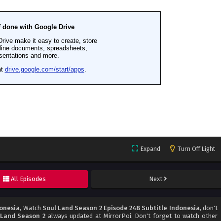
Expand
Turn Off Light
All Episodes
Next
donesia
, Watch
Soul Land Season 2 Episode 248 Subtitle Indonesia
, don't
 Land Season 2
always updated at MirrorPoi. Don't forget to watch other