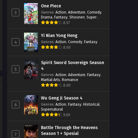
One Piece
Soul Land Season 2 Episode
Genres
:
Action
,
Adventure
,
Comedy
,
3
243 Subtitle Indonesia
Drama
,
Fantasy
,
Shounen
,
Super
Power
8.57
Eps 243 - January 21, 2023
Yi Nian Yong Heng
Soul Land Season 2 Episode
242 Subtitle Indonesia
Genres
:
Action
,
Comedy
,
Fantasy
4
8.00
Eps 242 - January 14, 2023
Soul Land Season 2 Episode
Spirit Sword Sovereign Season
241 Subtitle Indonesia
4
5
Eps 241 - January 7, 2023
Genres
:
Action
,
Adventure
,
Fantasy
,
Martial Arts
,
Romance
8.00
Soul Land Season 2 Episode
240 Part 2 Subtitle Indonesia
Eps 240 - January 2, 2023
Wu Geng Ji Season 4
Genres
:
Action
,
Fantasy
,
Historical
,
6
Supernatural
Soul Land Season 2 Episode
9.00
240 Part 2 Subtitle Indonesia
Eps 240 - December 24, 2022
Battle Through the Heavens
Season 1 + Spesial
7
Soul Land Season 2 Episode