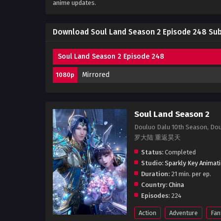
anime updates.
Download Soul Land Season 2 Episode 248 Sub
Soul Land Season 2 Episode 248
Mirrored
1080p
Soul Land Season 2
Douluo Dalu 10th Season, Dou
罗大陆 重返昊天
Status:
Completed
Studio:
Sparkly Key Animat
Duration:
21 min. per ep.
Country:
China
Episodes:
224
Action
Adventure
Fan