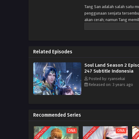
Tang San adalah salah satu mur
penggunaan senjata tersembun
akan cerah; namun Tang memil
pengetahuan terlarang sekte 
kenaikan pengetahuannya, tida
sedikit yang dia tahu bahwa i
yang lemah binasa. Setiap ora
Related Episodes
diperkuat, memberikan penggun
menjadi Guru Roh, sebuah profe
Soul Land Season 2 Epis
yang bereinkarnasi ke dunia a
247 Subtitle Indonesia
enam tahun, dia mengambil ba
Biru — yang dianggap sebagai 
Posted by: ryansekai
Released on: 3 years ago
kekuatan roh yang kuat. Sekar
Tang sebagai Guru Jiwa sama se
Recommended Series
COMPLETED
COMPLETED
COMP
ONA
ONA