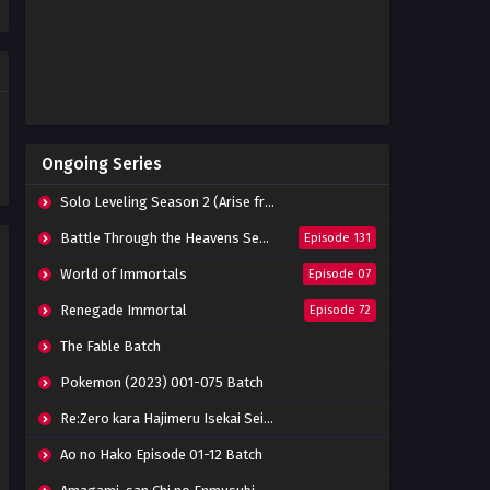
Eps 255 - April 15, 2023
Soul Land Season 2 Episode
254 Subtitle Indonesia
Eps 254 - April 8, 2023
Soul Land Season 2 Episode
Ongoing Series
253 Subtitle Indonesia
Eps 253 - April 2, 2023
Solo Leveling Season 2 (Arise from the Shadow)
Soul Land Season 2 Episode
Battle Through the Heavens Season 5
Episode 131
252 Subtitle Indonesia
World of Immortals
Episode 07
Eps 252 - March 25, 2023
Renegade Immortal
Episode 72
Soul Land Season 2 Episode
251 Subtitle Indonesia
The Fable Batch
Eps 251 - March 25, 2023
Pokemon (2023) 001-075 Batch
Soul Land Season 2 Episode
Re:Zero kara Hajimeru Isekai Seikatsu Season 3 Episode 01-08 Batch
250 Subtitle Indonesia
Eps 250 - March 18, 2023
Ao no Hako Episode 01-12 Batch