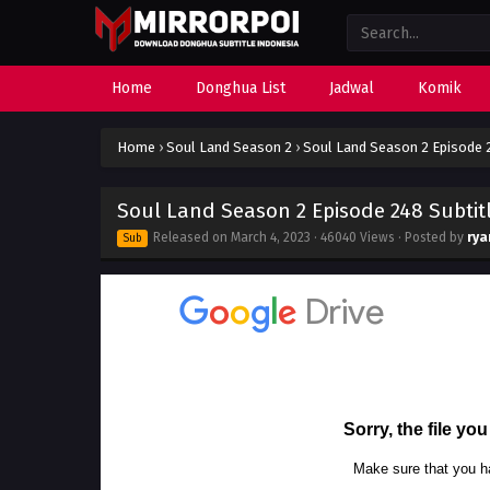
Home
Donghua List
Jadwal
Komik
Home
›
Soul Land Season 2
›
Soul Land Season 2 Episode 2
Soul Land Season 2 Episode 248 Subtit
Released on
March 4, 2023
· 46040 Views · Posted by
rya
Sub