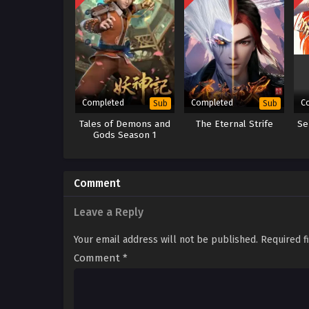
Completed
Completed
C
Sub
Sub
Tales of Demons and
The Eternal Strife
Se
Gods Season 1
Comment
Leave a Reply
Your email address will not be published.
Required f
Comment
*