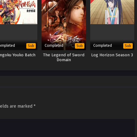
ompleted
Completed
Completed
Sub
Sub
Sub
ngoku Youko Batch
The Legend of Sword
Log Horizon Season 3
Domain
ields are marked
*