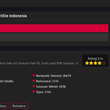
title Indonesia
Rating 8.14
luo Dalu 1st Season Part 10, Soul Land 10th Season, 斗
Network:
Tencent
,
WeTV
ion Studio
Released:
2018
Season:
Winter 2018
Type:
ONA
tasy
Romance