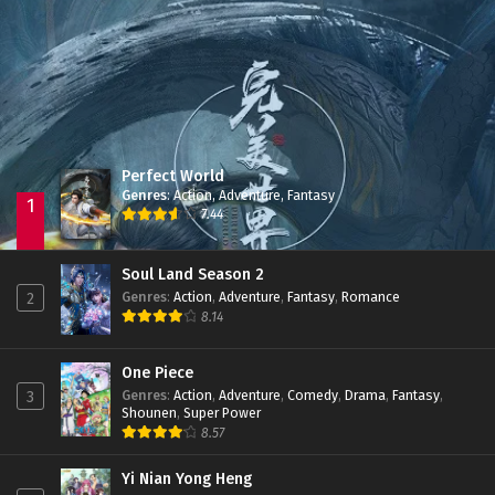
Immortality Season 3
Episode 11
Jade Dynasty Season 2
Episode 15
Perfect World
Genres
:
Action
,
Adventure
,
Fantasy
1
7.44
Soul Land Season 2
Genres
:
Action
,
Adventure
,
Fantasy
,
Romance
2
8.14
One Piece
Genres
:
Action
,
Adventure
,
Comedy
,
Drama
,
Fantasy
,
3
Shounen
,
Super Power
8.57
Yi Nian Yong Heng