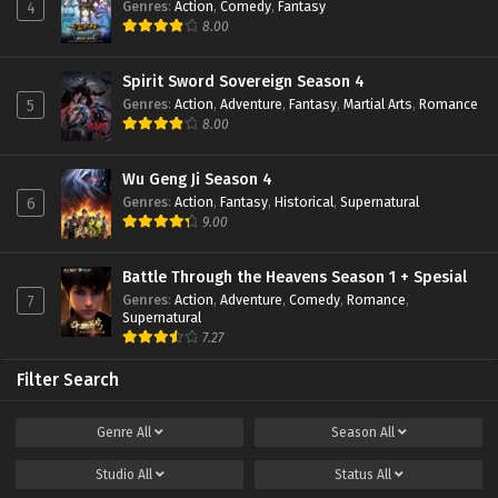
Genres
:
Action
,
Comedy
,
Fantasy
4
8.00
Spirit Sword Sovereign Season 4
Genres
:
Action
,
Adventure
,
Fantasy
,
Martial Arts
,
Romance
5
8.00
Wu Geng Ji Season 4
Genres
:
Action
,
Fantasy
,
Historical
,
Supernatural
6
9.00
Battle Through the Heavens Season 1 + Spesial
Genres
:
Action
,
Adventure
,
Comedy
,
Romance
,
7
Supernatural
7.27
Filter Search
Genre
All
Season
All
Studio
All
Status
All