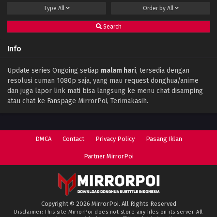
Type
All
Order by
All
Search
Info
Update series Ongoing setiap
malam hari
, tersedia dengan
resolusi cuman 1080p saja, yang mau request donghua/anime
dan juga lapor link mati bisa langsung ke menu chat disamping
atau chat ke Fanspage MirrorPoi, Terimakasih.
DMCA
Contact
Privacy Policy
Pasang Iklan
Partner MirrorPoi
Copyright © 2026 MirrorPoi. All Rights Reserved
Disclaimer: This site
MirrorPoi
does not store any files on its server. All