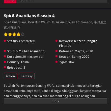
Spirit Guardians Season 4
Spirit Guardians, Dou Hun Wei Zhi Xuan Yue Qiyuan 4th Season, 斗魂卫之
玄月奇缘 IV
Status:
Completed
Network:
Tencent Penguin
Pictures
Studio:
Yi Chen Animation
Released:
May 19, 2020
Duration:
20 min. per ep.
Season:
Spring 2020
Country:
China
Type:
ONA
Episodes:
13
Action
Fantasy
Setelah Pertempuran Gunung Wufa, semua pihak menderita kerugian
besar dan semuanya mati.
Tanpa diduga, Shangguan Jianyuan memaksa
dan menggodanya, dan dia akan merebut segel surga asing dan
membuka tempat suci jiwa-jiwa yang bertarung yang berisi pohon roh
bumi.
Mingyue diperintahkan dalam bahaya dan menjadi kepala Sekte