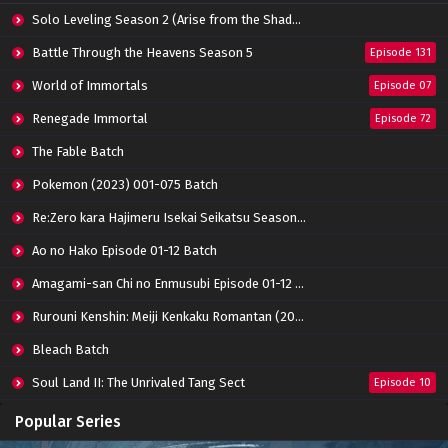
Eps 01 - February 28, 2022
Solo Leveling Season 2 (Arise from the Shadow)
Battle Through the Heavens Season 5
Episode 131
World of Immortals
Episode 07
Renegade Immortal
Episode 72
The Fable Batch
Pokemon (2023) 001-075 Batch
Re:Zero kara Hajimeru Isekai Seikatsu Season 3 Episode 01-08 Batch
Ao no Hako Episode 01-12 Batch
Amagami-san Chi no Enmusubi Episode 01-12 Batch
Rurouni Kenshin: Meiji Kenkaku Romantan (2023) 01-36 Batch
Bleach Batch
Soul Land II: The Unrivaled Tang Sect
Episode 10
Apotheosis
Episode 82
Popular Series